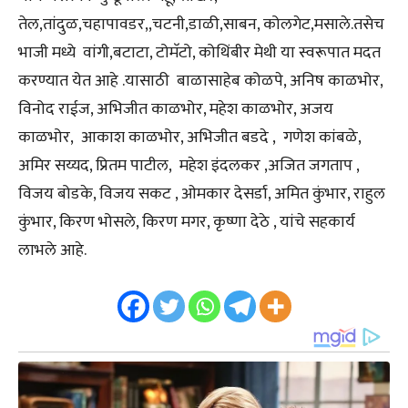
तेल,तांदुळ,चहापावडर,,चटनी,डाळी,साबन, कोलगेट,मसाले.तसेच
भाजी मध्ये वांगी,बटाटा, टोमॅटो, कोथिंबीर मेथी या स्वरूपात मदत
करण्यात येत आहे .यासाठी बाळासाहेब कोळपे, अनिष काळभोर,
विनोद राईज, अभिजीत काळभोर, महेश काळभोर, अजय
काळभोर, आकाश काळभोर, अभिजीत बडदे , गणेश कांबळे,
अमिर सय्यद, प्रितम पाटील, महेश इंदलकर ,अजित जगताप ,
विजय बोडके, विजय सकट , ओमकार देसर्डा, अमित कुंभार, राहुल
कुंभार, किरण भोसले, किरण मगर, कृष्णा देठे , यांचे सहकार्य
लाभले आहे.