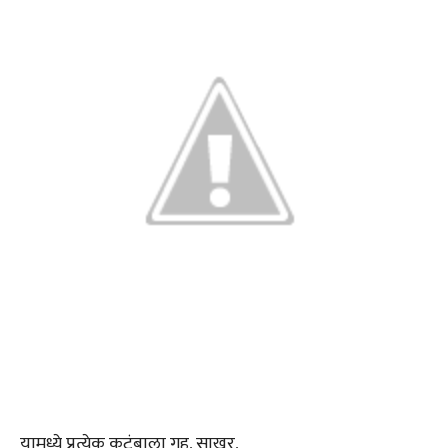
यामध्ये प्रत्येक कुटूंबाला गहू, साखर,