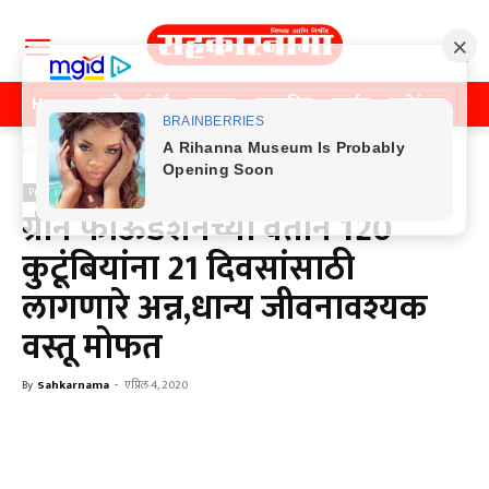
Home
पुणे
मुंबई
महाराष्ट्र
राजकीय
क्राईम
मनोरंजन
खे
Home
Previos News
Previos News
ग्रीन फाऊंडेशनच्या वतीने 120
कुटूंबियांना 21 दिवसांसाठी
लागणारे अन्न,धान्य जीवनावश्यक
वस्तू मोफत
By
Sahkarnama
-
एप्रिल 4, 2020